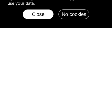
use your data.
Close
No cookies
Pepper-Decor, přední tiskárna na
skleněné lahve, slouží klientům po celém
světě již více než deset let.
Nabízíme širokou škálu dekoračních
služeb, včetně lakování, sítotisku a
horké ražby, čímž zajišťujeme, že každý
projekt splňuje nejvyšší standardy
kvality a dokonalosti.
Připojte se k nám do světa dekorací, kde
záleží na každém detailu. Oživte svůj